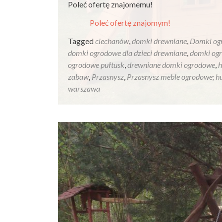
Poleć ofertę znajomemu!
Poleć ofertę znajomym!
Tagged
ciechanów
,
domki drewniane
,
Domki og
domki ogrodowe dla dzieci drewniane
,
domki ogr
ogrodowe pułtusk
,
drewniane domki ogrodowe
,
h
zabaw
,
Przasnysz
,
Przasnysz meble ogrodowe; h
warszawa