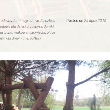
rodowe
,
domki ogrodowe dla dzieci
,
Posted on
25 lipca 2016
odowe dla dzieci przasnysz
,
domki
uśtawki
,
maków mazowiecki
,
place
uśtawki drewniane
,
pułtusk
,