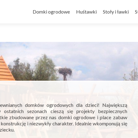
Skip
to
Domki ogrodowe
Huśtawki
Stoły i ławki
S
content
ewnianych domków ogrodowych dla dzieci! Największą
 ostatnich sezonach cieszą się projekty bezpiecznych
ystkie zbudowane przez nas domki ogrodowe i place zabaw
 konstrukcję i niezwykły charakter. Idealnie wkomponują się
ziecku.