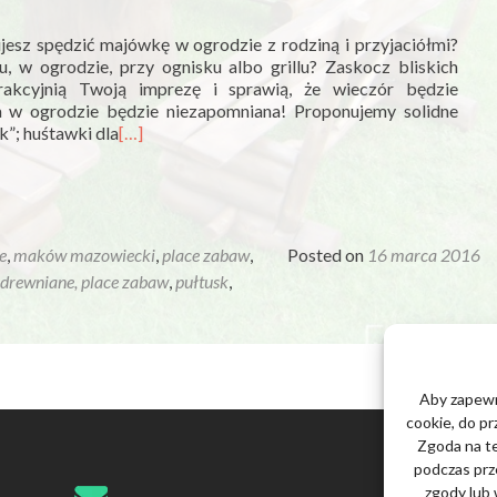
sz spędzić majówkę w ogrodzie z rodziną i przyjaciółmi?
, w ogrodzie, przy ognisku albo grillu? Zaskocz bliskich
akcyjnią Twoją imprezę i sprawią, że wieczór będzie
 w ogrodzie będzie niezapomniana! Proponujemy solidne
”; huśtawki dla
[…]
e
,
maków mazowiecki
,
place zabaw
,
Posted on
16 marca 2016
 drewniane, place zabaw
,
pułtusk
,
Aby zapewni
cookie, do pr
Zgoda na te
podczas prze
zgody lub 