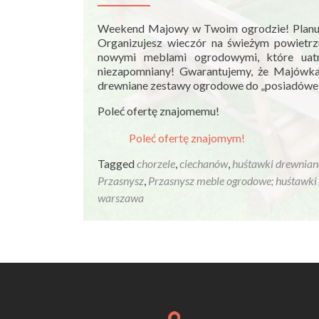
Weekend Majowy w Twoim ogrodzie! Planuje
Organizujesz wieczór na świeżym powietrzu
nowymi meblami ogrodowymi, które uatr
niezapomniany! Gwarantujemy, że Majówka
drewniane zestawy ogrodowe do „posiadówek
Poleć ofertę znajomemu!
Poleć ofertę znajomym!
Tagged
chorzele
,
ciechanów
,
huśtawki drewnian
Przasnysz
,
Przasnysz meble ogrodowe; huśtawki
warszawa
Posts
navigation