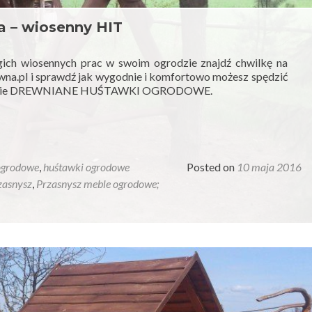
 – wiosenny HIT
ich wiosennych prac w swoim ogrodzie znajdź chwilkę na
na.pl i sprawdź jak wygodnie i komfortowo możesz spędzić
szystkie DREWNIANE HUŚTAWKI OGRODOWE.
ogrodowe
,
huśtawki ogrodowe
Posted on
10 maja 2016
zasnysz
,
Przasnysz meble ogrodowe;