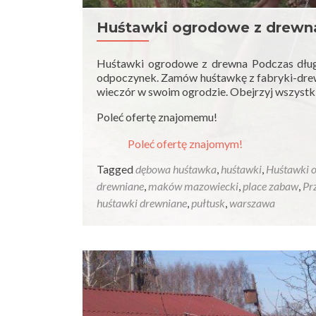
Huśtawki ogrodowe z drewna
Huśtawki ogrodowe z drewna Podczas dług
odpoczynek. Zamów huśtawkę z fabryki-drew
wieczór w swoim ogrodzie. Obejrzyj w
Poleć ofertę znajomemu!
Poleć ofertę znajomym!
Tagged
dębowa huśtawka
,
huśtawki
,
Huśtawki 
drewniane
,
maków mazowiecki
,
place zabaw
,
Pr
huśtawki drewniane
,
pułtusk
,
warszawa