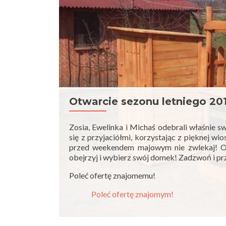
Otwarcie sezonu letniego 2
Zosia, Ewelinka i Michaś odebrali właśnie 
się z przyjaciółmi, korzystając z pięknej w
przed weekendem majowym nie zwlekaj! Od
obejrzyj i wybierz swój domek! Zadzwoń i p
Poleć ofertę znajomemu!
Poleć ofertę znajomym!