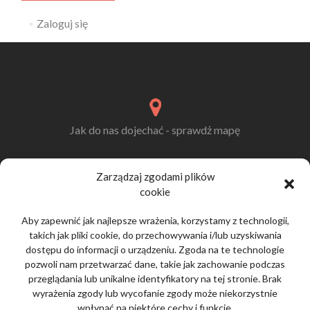
Zaloguj się
Jak do nas dojechać - sprawdż mapę
Zarządzaj zgodami plików
Meble Ogrodowe Przasnysz
cookie
Tadeusz Lach, Fijałkowo 12a
NIP: 7611477249
Aby zapewnić jak najlepsze wrażenia, korzystamy z technologii,
takich jak pliki cookie, do przechowywania i/lub uzyskiwania
dostępu do informacji o urządzeniu. Zgoda na te technologie
pozwoli nam przetwarzać dane, takie jak zachowanie podczas
przeglądania lub unikalne identyfikatory na tej stronie. Brak
Zadzwoń do nas:
+ 48 660 271 250
wyrażenia zgody lub wycofanie zgody może niekorzystnie
wpłynąć na niektóre cechy i funkcje.