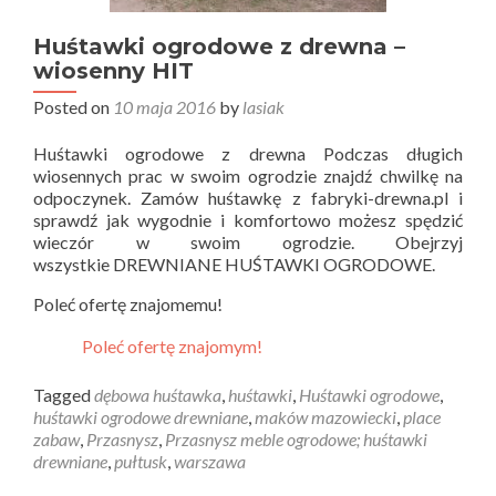
Huśtawki ogrodowe z drewna –
wiosenny HIT
Posted on
10 maja 2016
by
lasiak
Huśtawki ogrodowe z drewna Podczas długich
wiosennych prac w swoim ogrodzie znajdź chwilkę na
odpoczynek. Zamów huśtawkę z fabryki-drewna.pl i
sprawdź jak wygodnie i komfortowo możesz spędzić
wieczór w swoim ogrodzie. Obejrzyj
wszystkie DREWNIANE HUŚTAWKI OGRODOWE.
Poleć ofertę znajomemu!
Poleć ofertę znajomym!
Tagged
dębowa huśtawka
,
huśtawki
,
Huśtawki ogrodowe
,
huśtawki ogrodowe drewniane
,
maków mazowiecki
,
place
zabaw
,
Przasnysz
,
Przasnysz meble ogrodowe; huśtawki
drewniane
,
pułtusk
,
warszawa