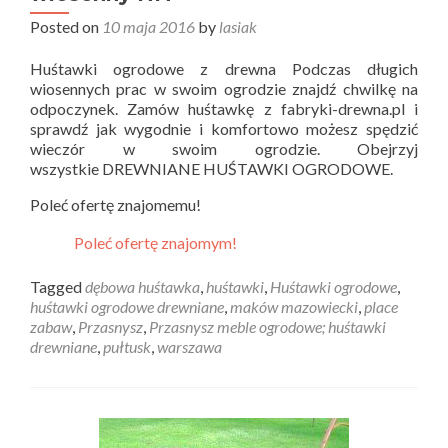
Posted on
10 maja 2016
by
lasiak
Huśtawki ogrodowe z drewna Podczas długich
wiosennych prac w swoim ogrodzie znajdź chwilkę na
odpoczynek. Zamów huśtawkę z fabryki-drewna.pl i
sprawdź jak wygodnie i komfortowo możesz spędzić
wieczór w swoim ogrodzie. Obejrzyj
wszystkie DREWNIANE HUŚTAWKI OGRODOWE.
Poleć ofertę znajomemu!
Poleć ofertę znajomym!
Tagged
dębowa huśtawka
,
huśtawki
,
Huśtawki ogrodowe
,
huśtawki ogrodowe drewniane
,
maków mazowiecki
,
place
zabaw
,
Przasnysz
,
Przasnysz meble ogrodowe; huśtawki
drewniane
,
pułtusk
,
warszawa