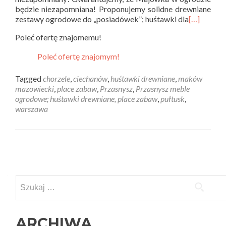
będzie niezapomniana! Proponujemy solidne drewniane
zestawy ogrodowe do „posiadówek”; huśtawki dla
[…]
Poleć ofertę znajomemu!
Poleć ofertę znajomym!
Tagged
chorzele
,
ciechanów
,
huśtawki drewniane
,
maków
mazowiecki
,
place zabaw
,
Przasnysz
,
Przasnysz meble
ogrodowe; huśtawki drewniane, place zabaw
,
pułtusk
,
warszawa
Posts
navigation
Szukaj:
ARCHIWA