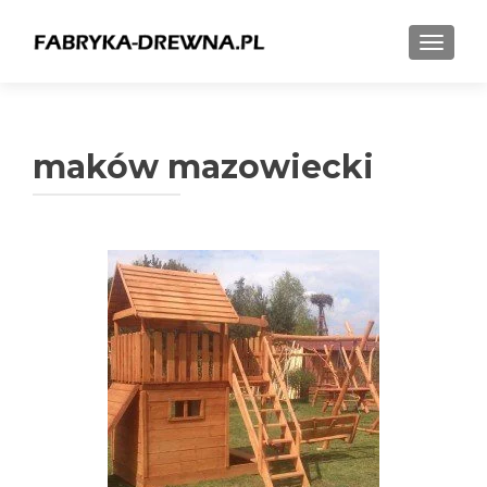
TOGGL
maków mazowiecki