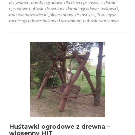
drewniane
,
domki ogrodowe dla dzieci przasnysz
,
domki
ogrodowe pułtusk
,
drewniane domki ogrodowe
,
huśtawki
,
maków mazowiecki
,
place zabaw
,
Przasnysz
,
Przasnysz
meble ogrodowe; huśtawki drewniane
,
pułtusk
,
warszawa
Huśtawki ogrodowe z drewna –
wiosenny HIT