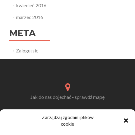
kwiecień 2016
marzec 2016
META
Zaloguj się
Jak do nas dojechać - sprawdż mapę
Zarządzaj zgodami plików
Meble Ogrodowe Przasnysz
cookie
Tadeusz Lach, Fijałkowo 12a