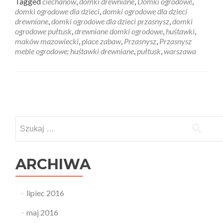
Tagged
ciechanów
,
domki drewniane
,
Domki ogrodowe
,
domki ogrodowe dla dzieci
,
domki ogrodowe dla dzieci
drewniane
,
domki ogrodowe dla dzieci przasnysz
,
domki
ogrodowe pułtusk
,
drewniane domki ogrodowe
,
huśtawki
,
maków mazowiecki
,
place zabaw
,
Przasnysz
,
Przasnysz
meble ogrodowe; huśtawki drewniane
,
pułtusk
,
warszawa
Posts
navigation
Szukaj:
ARCHIWA
lipiec 2016
maj 2016